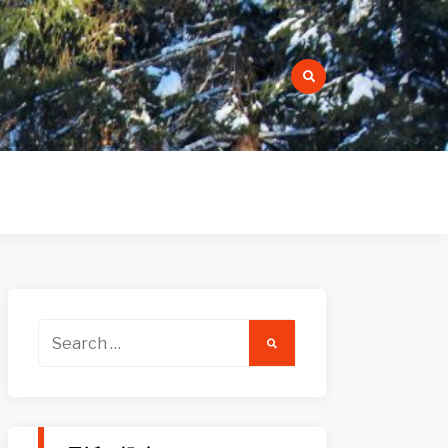
r:
Search
for: