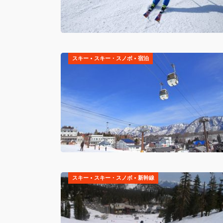
スキー
•
スキー・スノボ
•
宿泊
スキー
•
スキー・スノボ
•
新幹線