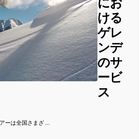
にお
ける
ゲレ
ンデ
のサ
ービ
ス
アーは全国さまざ …