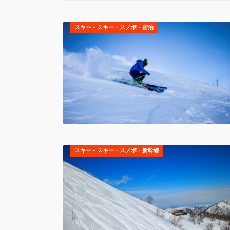
スキー
•
スキー・スノボ
•
宿泊
スキー
•
スキー・スノボ
•
新幹線